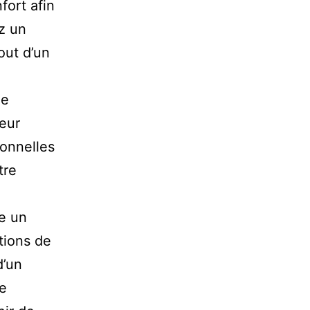
fort afin
ez un
out d’un
ie
teur
sonnelles
tre
e un
tions de
d’un
ie