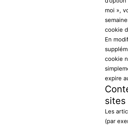
d’option
moi », v
semaines
cookie d
En modif
suppléme
cookie n
simpleme
expire a
Cont
sites
Les arti
(par exe