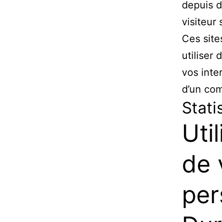
depuis d
visiteur 
Ces site
utiliser
vos inte
d’un com
Stati
Uti
de 
per