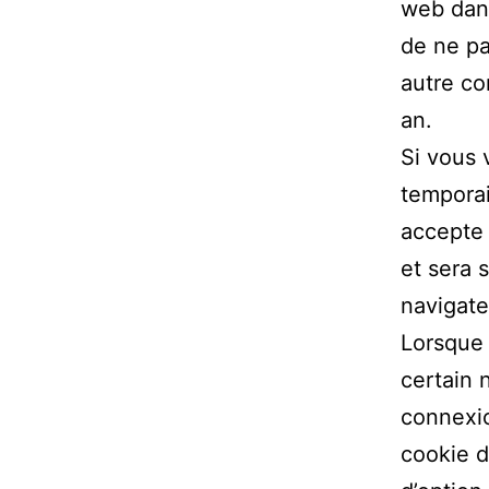
web dans
de ne pa
autre co
an.
Si vous 
temporai
accepte 
et sera 
navigate
Lorsque
certain 
connexio
cookie d