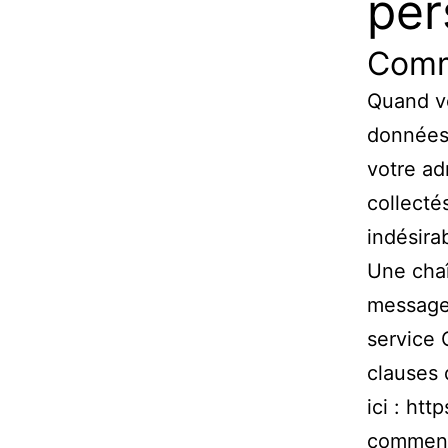
per
Comm
Quand vo
données 
votre ad
collecté
indésira
Une chaî
message
service G
clauses 
ici : ht
commenta