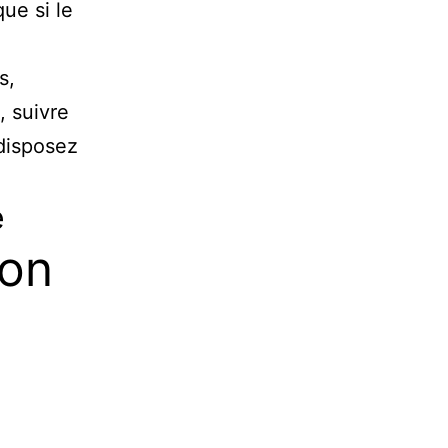
ue si le
s,
, suivre
disposez
e
ion