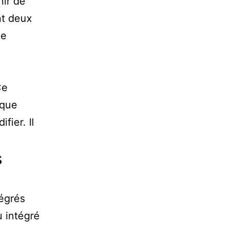
nir de
nt deux
le
Ce
ique
fier. Il
s
tégrés
u intégré