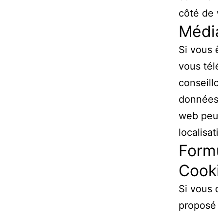
côté de 
Médi
Si vous 
vous tél
conseill
données 
web peuv
localisa
Formu
Cook
Si vous 
proposé 