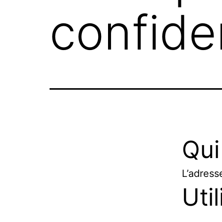
confiden
Qui
L’adress
Uti