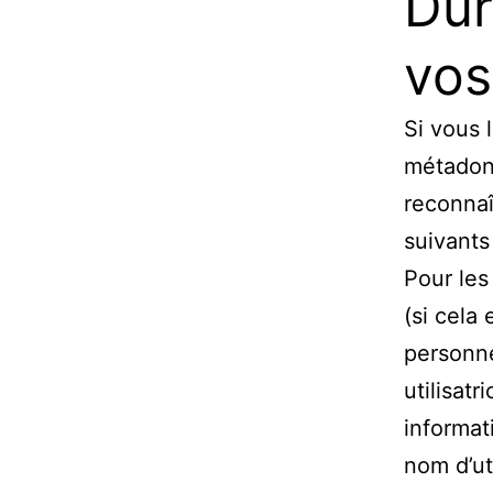
Dur
vos
Si vous 
métadon
reconna
suivants
Pour les 
(si cela
personne
utilisat
informat
nom d’ut