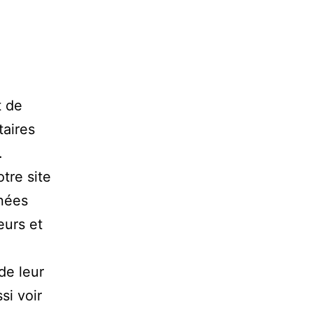
t de
aires
.
otre site
nnées
eurs et
de leur
si voir