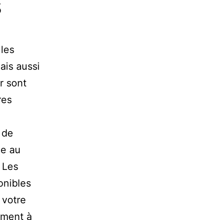
s
les
ais aussi
r sont
res
 de
ée au
. Les
onibles
 votre
ement à